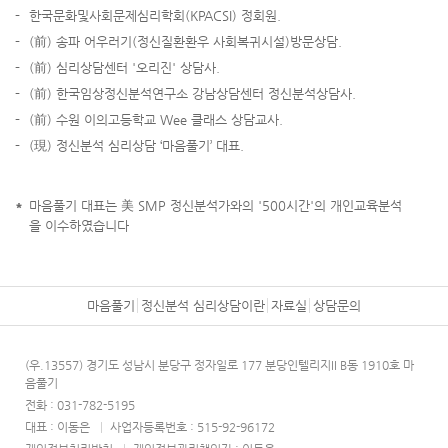
-
한국문화및사회문제심리학회(KPACSI) 정회원 .
-
(前) 송파 어우러기(정신질환환우 사회복귀시설)방문상담.
-
(前) 심리상담센터 '오리진' 상담사.
-
(前) 한국임상정신분석연구소 강남상담센터 정신분석상담사.
-
(前) 수원 이의고등학교 Wee 클래스 상담교사.
-
(現) 정신분석 심리상담 ‘마음풀기’ 대표.
*
마음풀기 대표는 美 SMP 정신분석가와의 '500시간'의 개인교육분석
을 이수하였습니다
마음풀기
정신분석 심리상담이란
자료실
상담문의
(우.13557) 경기도 성남시 분당구 정자일로 177 분당인텔리지II B동 1910호 마
음풀기
전화 : 031-782-5195
대표 : 이동은
|
사업자등록번호 : 515-92-96172