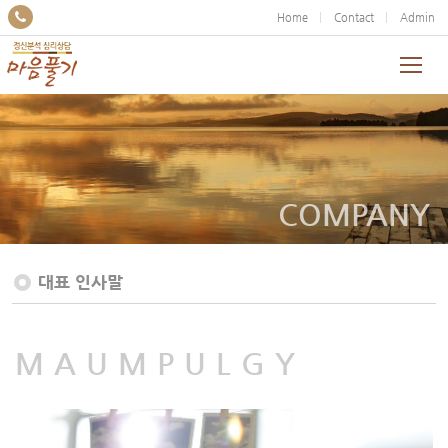
Home
Contact
Admin
COMPANY
대표 인사말
MAUMPULGY