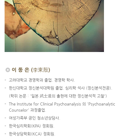
이 동 은 (李東殷)
-
고려대학교 경영학과 졸업. 경영학 학사.
-
한신대학교 정신분석대학원 졸업. 심리학 석사 (정신분석전공).
(학위 논문 : '일본 武士道의 출현에 대한 정신분석적 고찰')
-
The Institute for Clinical Psychoanalysis 의 'Psychoanalytic
Counselor' 과정졸업.
-
여성가족부 공인 청소년상담사.
-
한국심리학회(KPA) 정회원.
-
한국상담학회(KCA) 정회원.