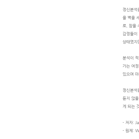
정신분석을
을 벽을 
로, 참을
감정들이 
상태였지만
분석이 적
가는 여정
있으며 마
정신분석을
듣지 않을
게 되는 
- 저자: J
- 원제: Wh